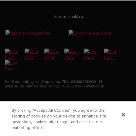
cashback
Termos e política
Sem Parar Instituição de Pagamento LTDA - 04.088.208/0001-65
Avenida Dra. Ruth Cardoso, nº 7221 | 05425-902 - Pinheiros/SP
By clicking “Accept All Cookies”, you agree to the
WhatsApp Atendimento:
Central de relacionamento:
storing of cookies on your device to enhance site
(11) 9 8991-2822
4002 1552 (Capitais)
navigation, analyze site usage, and assist in our
0800 015 0252 (Demais localidades)
marketing efforts.
SAC:
Ouvidoria Sem Parar: