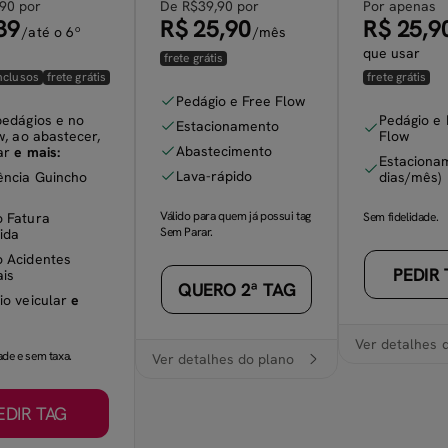
90 por
De R$39,90 por
Por apenas
39
R$ 25,90
R$ 25,9
/até o 6º
/mês
que usar
frete grátis
nclusos
frete grátis
frete grátis
Pedágio e Free Flow
edágios e no
Pedágio e 
Estacionamento
R$
w, ao abastecer,
Flow
Abastecimento
nar
e mais:
5,39
Estaciona
Lava-rápido
ência Guincho
dias/mês)
/até
o
Válido para quem já possui tag
o Fatura
Sem fidelidade.
6º
Sem Parar.
ida
mês
o Acidentes
seguros inc
PEDIR
ais
QUERO 2ª TAG
io veicular
e
s
Ver detalhes 
ade e sem taxa.
Ver detalhes do plano
EDIR TAG