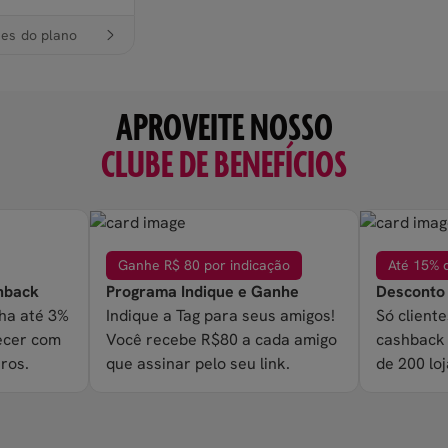
hes do plano
APROVEITE NOSSO
CLUBE DE BENEFÍCIOS
Ganhe R$ 80 por indicação
Até 15% 
hback
Programa Indique e Ganhe
Desconto
ha até 3%
Indique a Tag para seus amigos!
Só client
ecer com
Você recebe R$80 a cada amigo
cashback
ros.
que assinar pelo seu link.
de 200 loj