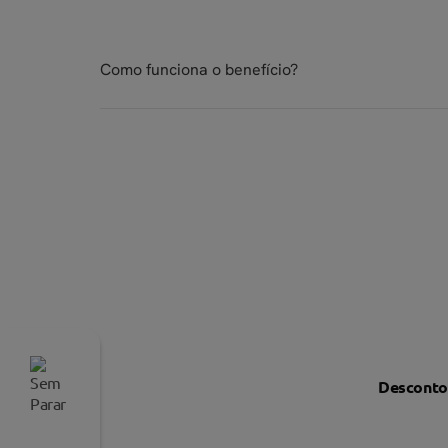
Como funciona o benefício?
Ative o programa de cashback pelo Supe
g
acima de R$100!
Faça o resgate do valor pelo SuperApp,
Em até 60 dias,
Desconto