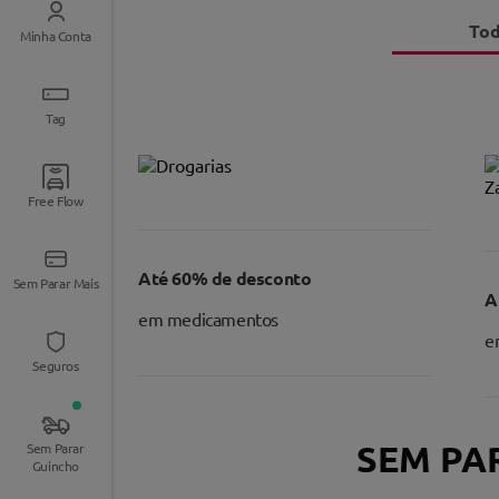
To
Minha Conta
Tag
Free Flow
Até 60% de desconto
Sem Parar Mais
A
em medicamentos
e
Seguros
SEM PA
Sem Parar
Guincho