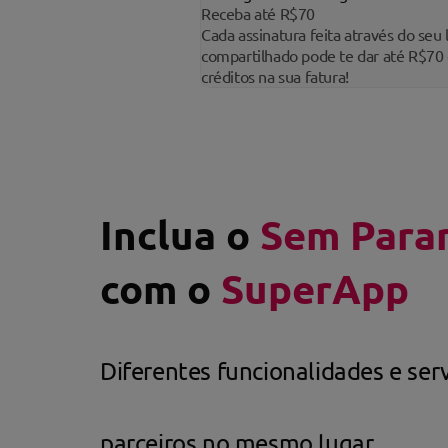
Receba até R$70
Cada assinatura feita através do seu 
(11) 9 9315-
compartilhado pode te dar até R$70
8147
créditos na sua fatura!
Suporte ao
cliente
(11) 9 8991-
2822
Inclua o
Sem Para
Perguntas
com o
SuperApp
frequentes
Envio de
documentos
Diferentes funcionalidades e ser
Nossas lojas
parceiros no mesmo lugar.