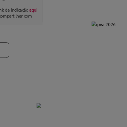
ou em até 12x
ink de indicação
aqui
compartilhar com