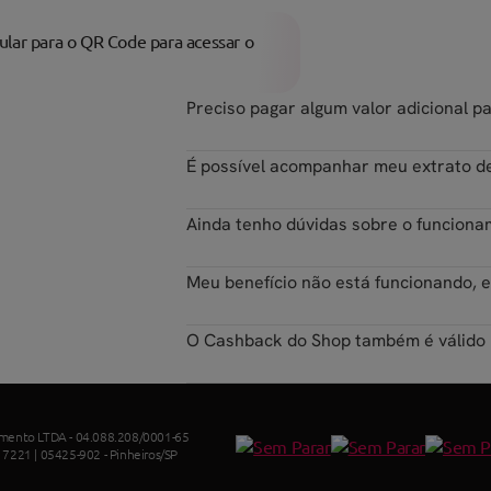
ular para o QR Code para acessar o
Preciso pagar algum valor adicional p
É possível acompanhar meu extrato d
Ainda tenho dúvidas sobre o funciona
Meu benefício não está funcionando, 
O Cashback do Shop também é válido p
gamento LTDA - 04.088.208/0001-65
 7221 | 05425-902 - Pinheiros/SP