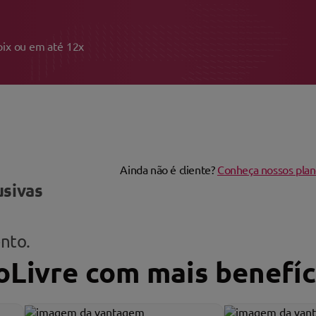
ue no pix ou em até 12x
Ainda não é cliente?
Conheça nossos plan
usivas
nto.
Livre
com mais benefíc