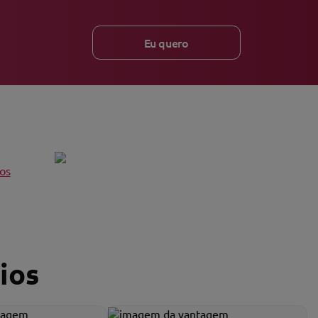
Eu quero
os
ios