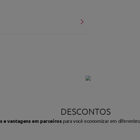
rApp
postos parceiros
aranta cashback em abastecimentos
desconto na sua fatura.
DESCONTOS
s e vantagens em parceiros
para você economizar em diferentes