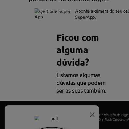
Aponte a câmera do seu cel
SuperApp.
Ficou com
alguma
dúvida?
Listamos algumas
dúvidas que podem
ser as suas também.
Sem Parar Instituição de Pa
Avenida Dra. Ruth Cardoso, nº