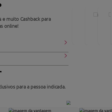
P
ns
e muito Cashback para
s online!
r
usivos para a pessoa indicada.