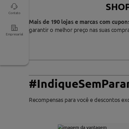
SHO
Contato
Mais de 190 lojas e marcas com cupo
garantir o melhor preço nas suas compra
Empresarial
Televendas
Como garantir o Cashback
Atendimento
das 8:00 às
21:00
Prazo de retorno do valor
3003-7367
#Indique
SemPara
Capitais e
regiões
metropolitanas
Recompensas para você e descontos excl
0800 721
7367
Demais
localidades