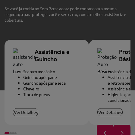
Se você já confia no Sem Parar, agora pode contar com a mesma
segurança para proteger você e seu carro, com a melhor assistência e
cobertura.
Assistência e
Prote
Guincho
Básic
Socorro mecânico
Assistência de l
Guincho após pane
Assistência de f
Guincho após pane seca
e retrovisores
Chaveiro
Assistência a v
Troca de pneus
Higienização de
condicionado
Ver Detalhes
Ver Detalhes