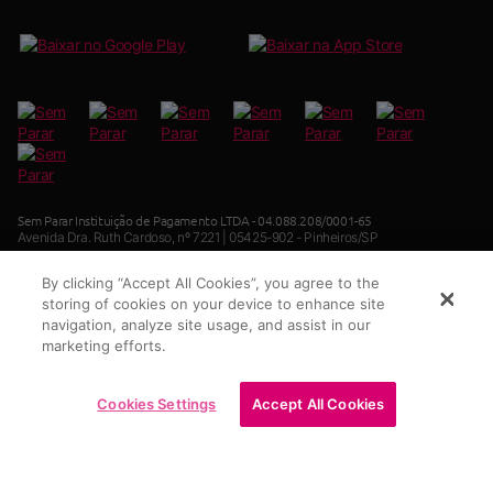
Sem Parar Instituição de Pagamento LTDA - 04.088.208/0001-65
Avenida Dra. Ruth Cardoso, nº 7221 | 05425-902 - Pinheiros/SP
By clicking “Accept All Cookies”, you agree to the
storing of cookies on your device to enhance site
Mapa do site
navigation, analyze site usage, and assist in our
marketing efforts.
WhatsApp Atendimento:
Central de relacionamento:
(11) 9 8991-2822
4002 1552 (Capitais)
Cookies Settings
Accept All Cookies
0800 015 0252 (Demais localidades)
SAC:
Ouvidoria Sem Parar:
0800 723 2245
0800 770 0686